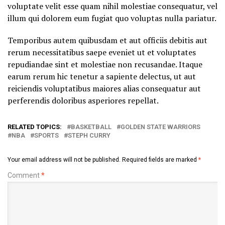
voluptate velit esse quam nihil molestiae consequatur, vel
illum qui dolorem eum fugiat quo voluptas nulla pariatur.
Temporibus autem quibusdam et aut officiis debitis aut
rerum necessitatibus saepe eveniet ut et voluptates
repudiandae sint et molestiae non recusandae. Itaque
earum rerum hic tenetur a sapiente delectus, ut aut
reiciendis voluptatibus maiores alias consequatur aut
perferendis doloribus asperiores repellat.
RELATED TOPICS:
BASKETBALL
GOLDEN STATE WARRIORS
NBA
SPORTS
STEPH CURRY
Your email address will not be published.
Required fields are marked
*
Comment
*