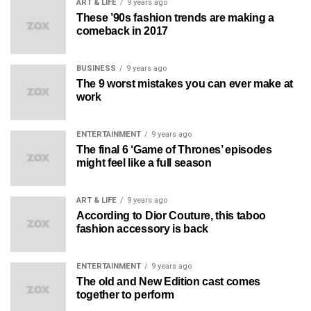
ART & LIFE
9 years ago
These ’90s fashion trends are making a
comeback in 2017
BUSINESS
9 years ago
The 9 worst mistakes you can ever make at
work
ENTERTAINMENT
9 years ago
The final 6 ‘Game of Thrones’ episodes
might feel like a full season
ART & LIFE
9 years ago
According to Dior Couture, this taboo
fashion accessory is back
ENTERTAINMENT
9 years ago
The old and New Edition cast comes
together to perform