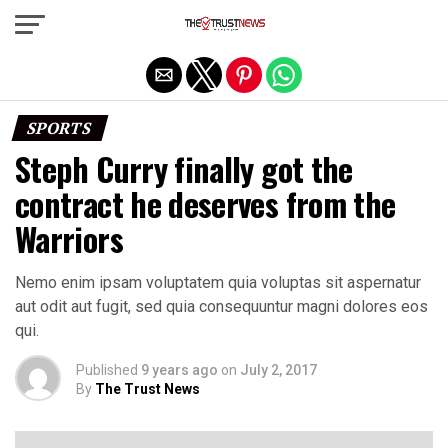
Exit mobile version
SPORTS
Steph Curry finally got the
contract he deserves from the
Warriors
Nemo enim ipsam voluptatem quia voluptas sit aspernatur
aut odit aut fugit, sed quia consequuntur magni dolores eos
qui.
Published
9 years ago
on
July 2, 2017
By
The Trust News