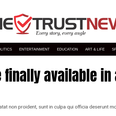
LITICS
ENTERTAINMENT
EDUCATION
ART & LIFE
S
finally available in 
tat non proident, sunt in culpa qui officia deserunt mo