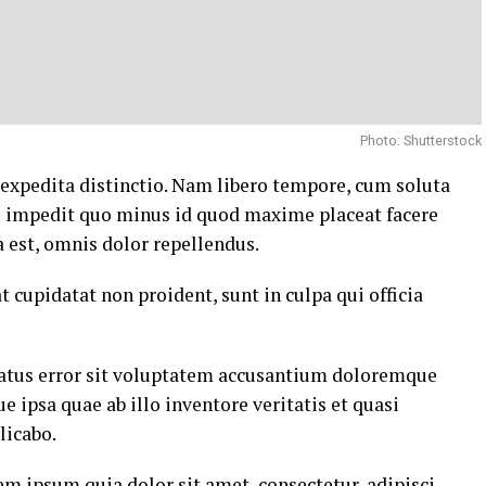
Photo: Shutterstock
 expedita distinctio. Nam libero tempore, cum soluta
il impedit quo minus id quod maxime placeat facere
est, omnis dolor repellendus.
t cupidatat non proident, sunt in culpa qui officia
 natus error sit voluptatem accusantium doloremque
ipsa quae ab illo inventore veritatis et quasi
licabo.
m ipsum quia dolor sit amet, consectetur, adipisci