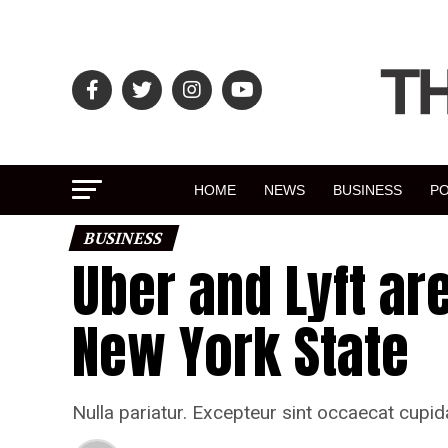
HOME
NEWS
BUSINESS
PO
BUSINESS
Uber and Lyft are 
New York State
Nulla pariatur. Excepteur sint occaecat cupida