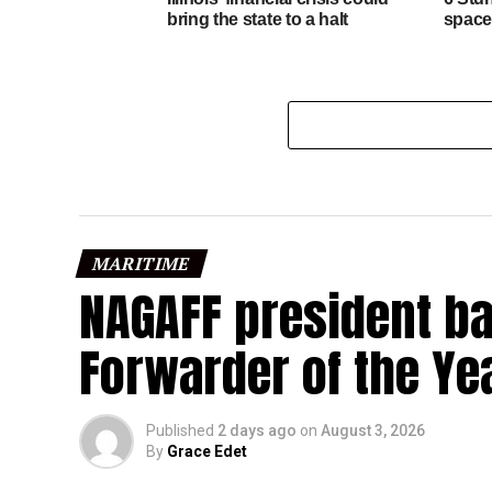
bring the state to a halt
space
MARITIME
NAGAFF president b
Forwarder of the Ye
Published
2 days ago
on
August 3, 2026
By
Grace Edet