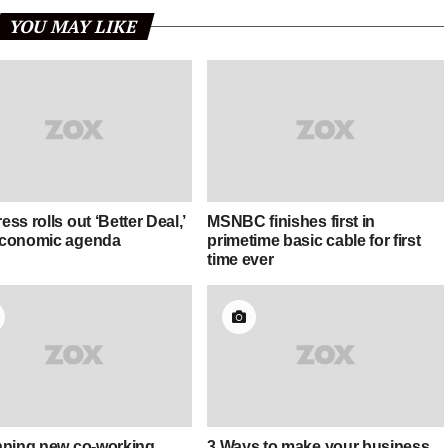
YOU MAY LIKE
ss rolls out ‘Better Deal,’
MSNBC finishes first in
conomic agenda
primetime basic cable for first
time ever
nning new co-working
3 Ways to make your business