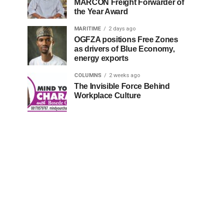
MARCON Freight Forwarder of
the Year Award
MARITIME
2 days ago
OGFZA positions Free Zones
as drivers of Blue Economy,
energy exports
COLUMNS
2 weeks ago
The Invisible Force Behind
Workplace Culture