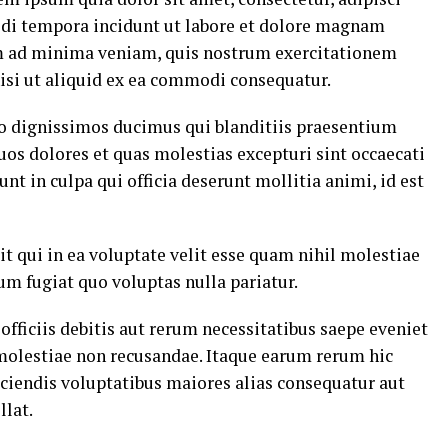
di tempora incidunt ut labore et dolore magnam
m ad minima veniam, quis nostrum exercitationem
nisi ut aliquid ex ea commodi consequatur.
io dignissimos ducimus qui blanditiis praesentium
uos dolores et quas molestias excepturi sint occaecati
nt in culpa qui officia deserunt mollitia animi, id est
t qui in ea voluptate velit esse quam nihil molestiae
um fugiat quo voluptas nulla pariatur.
ficiis debitis aut rerum necessitatibus saepe eveniet
 molestiae non recusandae. Itaque earum rerum hic
eiciendis voluptatibus maiores alias consequatur aut
llat.