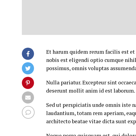
Et harum quidem rerum facilis est et
nobis est eligendi optio cumque nih
possimus, omnis voluptas assumenda 
Nulla pariatur. Excepteur sint occaeca
deserunt mollit anim id est laborum.
Sed ut perspiciatis unde omnis iste
laudantium, totam rem aperiam, eaque 
architecto beatae vitae dicta sunt exp
Neque porro quisquam est, qui dolore