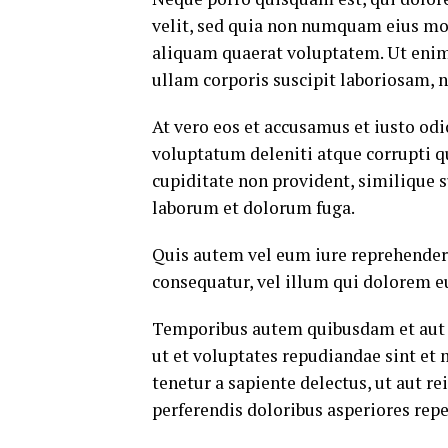
velit, sed quia non numquam eius mo
aliquam quaerat voluptatem. Ut eni
ullam corporis suscipit laboriosam, 
At vero eos et accusamus et iusto od
voluptatum deleniti atque corrupti q
cupiditate non provident, similique su
laborum et dolorum fuga.
Quis autem vel eum iure reprehenderi
consequatur, vel illum qui dolorem e
Temporibus autem quibusdam et aut of
ut et voluptates repudiandae sint et
tenetur a sapiente delectus, ut aut r
perferendis doloribus asperiores repe