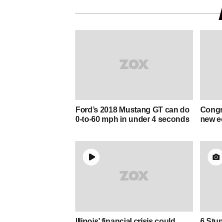
Ford’s 2018 Mustang GT can do
Congre
0-to-60 mph in under 4 seconds
new e
Illinois’ financial crisis could
6 Stu