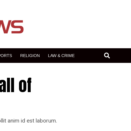
PORTS
RELIGION
LAW & CRIME
all of
llit anim id est laborum.