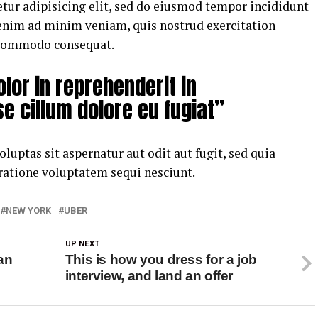
tur adipisicing elit, sed do eiusmod tempor incididunt
 enim ad minim veniam, quis nostrud exercitation
a commodo consequat.
olor in reprehenderit in
se cillum dolore eu fugiat”
ptas sit aspernatur aut odit aut fugit, sed quia
ratione voluptatem sequi nesciunt.
NEW YORK
UBER
UP NEXT
an
This is how you dress for a job
interview, and land an offer